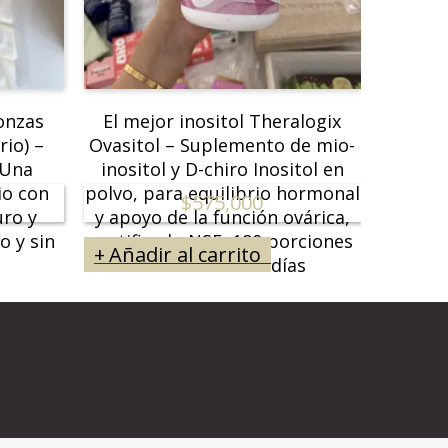
 onzas
El mejor inositol Theralogix
PATRI
rio) –
Ovasitol – Suplemento de mio-
Doubl
 Una
inositol y D-chiro Inositol en
Blu
io con
polvo, para equilibrio hormonal
$
575,000
ro y
y apoyo de la función ovárica,
o y sin
certificado NSF, 180 porciones
Añadir al carrito
Añad
(400 g) para 90 días